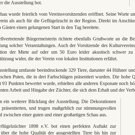
 die Ausstellung bot.
hau wurde feierlich vom Vereinsvorsitzenden eröffnet. Seine Worte un
rein als auch für die Geflügelzucht in der Region. Direkt im Anschlus
n Gästen einen gelungenen Start in den Tag bereitete.
ellvertretende Bürgermeisterin richtete ebenfalls Grußworte an die Be
ung solcher Veranstaltungen. Auch der Vorsitzende des Kulturverein
tion der Miete auf oder um 50 Euro leider akustisch schwer zu v
tützung wider, die der Verein von lokalen Institutionen erfährt.
sstellung umfasste beeindruckende 329 Tiere, darunter 44 Hühner un
schen Puten, die in drei Farbschlägen präsentiert wurden. Die hohe Qu
t 93 Punkten bewertet wurde, erhielten alle anderen Exponate noch h
enten Arbeit und Hingabe der Züchter, die sich dem Erhalt und der Ver
n ein weiterer Blickfang der Ausstellung. Die Dekorationen
ere präsentierten, und trugen maßgeblich zur stimmungsvollen
 zwischen einer guten und einer großartigen Schau aus.
flügelzüchter 1898 e.V. bot einen perfekten Auftakt zur
ber die hohe Qualität der ausgestellten Tiere bis hin zur