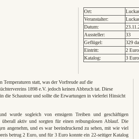
Ort:
Luckau
Veranstalter:
Luckau
Datum:
23.11.
Aussteller:
33
Geflügel:
329 d
Eintritt:
2 Euro
Katalog:
3 Euro
n Temperaturen statt, was der Vorfreude auf die
üchtervereins 1898 e.V. jedoch keinen Abbruch tat. Diese
in die Schautour und sollte die Erwartungen in vielerlei Hinsicht
 und wurde sogleich von emsigem Treiben und geschäftigen
überall aktiv und sorgten für einen reibungslosen Ablauf. Die
en angenehm, und es war beeindruckend zu sehen, mit wie viel
reis betrug 2 Euro, und für 3 Euro konnte ein 22-seitiger Katalog